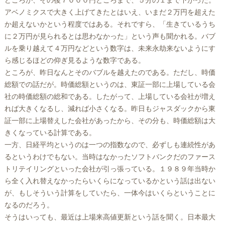
どころか、その後７０００円どころまで、５分の１まで下がった。
アベノミクスで大きく上げてきたとはいえ、いまだ２万円を超えた
か超えないかという程度ではある。それですら、「生きているうち
に２万円が見られるとは思わなかった」という声も聞かれる。バブ
ルを乗り越えて４万円などという数字は、未来永劫来ないようにす
ら感じるほどの仰ぎ見るような数字である。
ところが、昨日なんとそのバブルを越えたのである。ただし、時価
総額での話だが。時価総額というのは、東証一部に上場している会
社の時価総額の総和である。したがって、上場している会社が増え
れば大きくなるし、減れば小さくなる。昨日もジャスダックから東
証一部に上場替えした会社があったから、その分も、時価総額は大
きくなっている計算である。
一方、日経平均というのは一つの指数なので、必ずしも連続性があ
るというわけでもない。当時はなかったソフトバンクだのファース
トリテイリングといった会社が引っ張っている。１９８９年当時か
ら全く入れ替えなかったらいくらになっているかという話は出ない
が、もしそういう計算をしていたら、一体今はいくらということに
なるのだろう。
そうはいっても、最近は上場来高値更新という話を聞く。日本最大