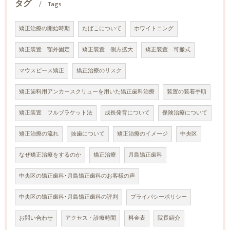
タグ
Tags
矯正治療の開始時期
たばこについて
ホワイトニング
矯正装置 顎外固定
矯正装置 側方拡大
矯正装置 可撤式
マウスピース矯正
矯正治療のリスク
矯正歯科用アンカースクリューを用いた矯正歯科治療
装置の装着手順
矯正装置 フルブラケット法
成長発育について
保険治療について
矯正治療の流れ
抜歯について
矯正治療のイメージ
中央区
なぜ矯正治療をするのか
矯正治療
月島矯正歯科
中央区の矯正歯科･月島矯正歯科のお客様の声
中央区の矯正歯科･月島矯正歯科の評判
プライバシーポリシー
お問い合わせ
アクセス・診療時間
料金表
院長紹介