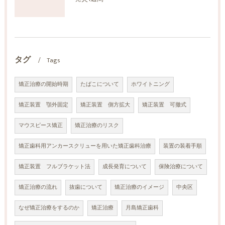
タグ
Tags
矯正治療の開始時期
たばこについて
ホワイトニング
矯正装置 顎外固定
矯正装置 側方拡大
矯正装置 可撤式
マウスピース矯正
矯正治療のリスク
矯正歯科用アンカースクリューを用いた矯正歯科治療
装置の装着手順
矯正装置 フルブラケット法
成長発育について
保険治療について
矯正治療の流れ
抜歯について
矯正治療のイメージ
中央区
なぜ矯正治療をするのか
矯正治療
月島矯正歯科