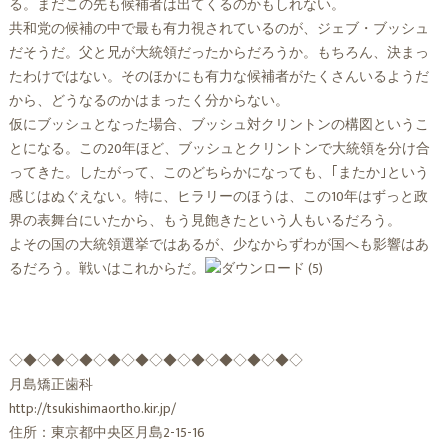
る。まだこの先も候補者は出てくるのかもしれない。
共和党の候補の中で最も有力視されているのが、ジェブ・ブッシュ
だそうだ。父と兄が大統領だったからだろうか。もちろん、決まっ
たわけではない。そのほかにも有力な候補者がたくさんいるようだ
から、どうなるのかはまったく分からない。
仮にブッシュとなった場合、ブッシュ対クリントンの構図というこ
とになる。この20年ほど、ブッシュとクリントンで大統領を分け合
ってきた。したがって、このどちらかになっても、｢またか｣という
感じはぬぐえない。特に、ヒラリーのほうは、この10年はずっと政
界の表舞台にいたから、もう見飽きたという人もいるだろう。
よその国の大統領選挙ではあるが、少なからずわが国へも影響はあ
るだろう。戦いはこれからだ。
◇◆◇◆◇◆◇◆◇◆◇◆◇◆◇◆◇◆◇◆◇
月島矯正歯科
http://tsukishimaortho.kir.jp/
住所：東京都中央区月島2-15-16