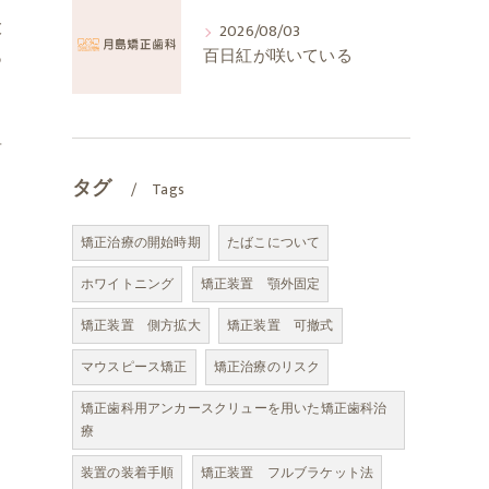
大
2026/08/03
あ
百日紅が咲いている
る
居
タグ
Tags
矯正治療の開始時期
たばこについて
ホワイトニング
矯正装置 顎外固定
矯正装置 側方拡大
矯正装置 可撤式
マウスピース矯正
矯正治療のリスク
矯正歯科用アンカースクリューを用いた矯正歯科治
療
装置の装着手順
矯正装置 フルブラケット法