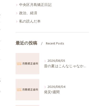
中央区月島矯正日記
政治、経済
だ
私の読んだ本
そ
あ
食
最近の投稿
Recent Posts
た
ア
2026/08/05
昔の夏はこんなじゃなかったか
て
成
2026/08/04
発災1週間
ず
さ