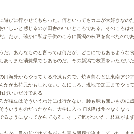
に遊びに行かせてもらった。何といってもカニが大好きなの
おいしいと感じるのが田舎のいいところである。そのころは
だ。だが、確かに私は子供のころに新潟の枝豆を食べたので
うだ。あんなものと言っては何だが、どこにでもあるような
もありまた消費県でもあるのだ。その新潟で枝豆をいただい
のは海外からやってくる冷凍もので、焼き鳥などは東南アジ
んかが出荷元かもしれない。なにしろ、現地で加工までやっ
ればいいだけである。
ろが枝豆はそういうわけには行かない。腰も味も無いものに
そういうものだったから、大学に入って以降は食べなくなっ
でるようになってからである。そして気がついた。枝豆がま
ったか。目の前でゆであがった豆を団扇で冷ましていた。ま