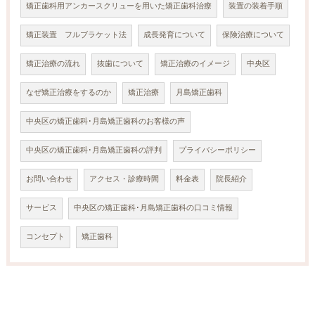
矯正歯科用アンカースクリューを用いた矯正歯科治療
装置の装着手順
矯正装置 フルブラケット法
成長発育について
保険治療について
矯正治療の流れ
抜歯について
矯正治療のイメージ
中央区
なぜ矯正治療をするのか
矯正治療
月島矯正歯科
中央区の矯正歯科･月島矯正歯科のお客様の声
中央区の矯正歯科･月島矯正歯科の評判
プライバシーポリシー
お問い合わせ
アクセス・診療時間
料金表
院長紹介
サービス
中央区の矯正歯科･月島矯正歯科の口コミ情報
コンセプト
矯正歯科