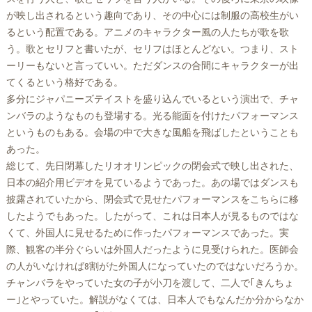
が映し出されるという趣向であり、その中心には制服の高校生がい
るという配置である。アニメのキャラクター風の人たちが歌を歌
う。歌とセリフと書いたが、セリフはほとんどない。つまり、スト
ーリーもないと言っていい。ただダンスの合間にキャラクターが出
てくるという格好である。
多分にジャパニーズテイストを盛り込んでいるという演出で、チャ
ンバラのようなものも登場する。光る能面を付けたパフォーマンス
というものもある。会場の中で大きな風船を飛ばしたということも
あった。
総じて、先日閉幕したリオオリンピックの閉会式で映し出された、
日本の紹介用ビデオを見ているようであった。あの場ではダンスも
披露されていたから、閉会式で見せたパフォーマンスをこちらに移
したようでもあった。したがって、これは日本人が見るものではな
くて、外国人に見せるために作ったパフォーマンスであった。実
際、観客の半分ぐらいは外国人だったように見受けられた。医師会
の人がいなければ8割がた外国人になっていたのではないだろうか。
チャンバラをやっていた女の子が小刀を渡して、二人で｢きんちょ
ー｣とやっていた。解説がなくては、日本人でもなんだか分からなか