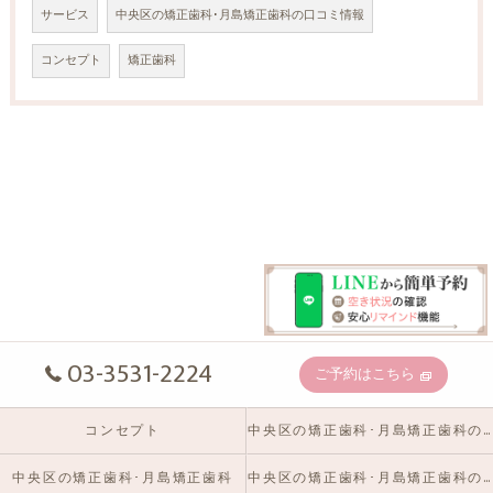
サービス
中央区の矯正歯科･月島矯正歯科の口コミ情報
コンセプト
矯正歯科
03-3531-2224
ご予約はこちら
コンセプト
中央区の矯正歯科･月島矯正歯科の口コミ情報
中央区の矯正歯科･月島矯正歯科
中央区の矯正歯科･月島矯正歯科のお客様の声