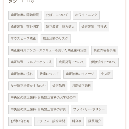
タグ
Tags
矯正治療の開始時期
たばこについて
ホワイトニング
矯正装置 顎外固定
矯正装置 側方拡大
矯正装置 可撤式
マウスピース矯正
矯正治療のリスク
矯正歯科用アンカースクリューを用いた矯正歯科治療
装置の装着手順
矯正装置 フルブラケット法
成長発育について
保険治療について
矯正治療の流れ
抜歯について
矯正治療のイメージ
中央区
なぜ矯正治療をするのか
矯正治療
月島矯正歯科
中央区の矯正歯科･月島矯正歯科のお客様の声
中央区の矯正歯科･月島矯正歯科の評判
プライバシーポリシー
お問い合わせ
アクセス・診療時間
料金表
院長紹介