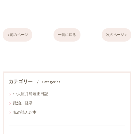
< 前のページ
一覧に戻る
次のページ >
カテゴリー
Categories
中央区月島矯正日記
政治、経済
私の読んだ本