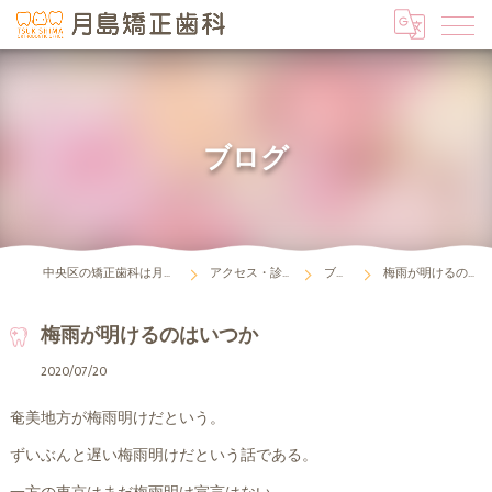
ブログ
中央区の矯正歯科は月島矯正歯科
アクセス・診療時間
ブログ
梅雨が明けるのはいつか
梅雨が明けるのはいつか
2020/07/20
奄美地方が梅雨明けだという。
ずいぶんと遅い梅雨明けだという話である。