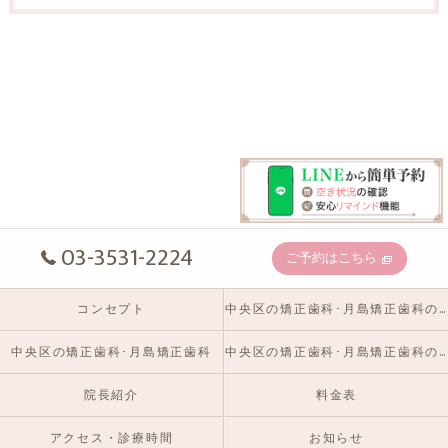
03-3531-2224
ご予約はこちら
コンセプト
中央区の矯正歯科･月島矯正歯科の口コミ情報
中央区の矯正歯科･月島矯正歯科
中央区の矯正歯科･月島矯正歯科のお客様の声
院長紹介
料金表
アクセス・診療時間
お知らせ