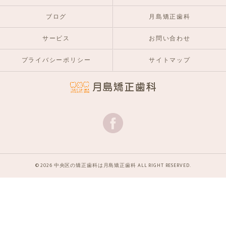
ブログ
月島矯正歯科
サービス
お問い合わせ
プライバシーポリシー
サイトマップ
© 2026 中央区の矯正歯科は月島矯正歯科 ALL RIGHT RESERVED.