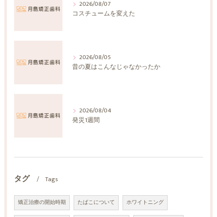
2026/08/07
コスチュームを変えた
2026/08/05
昔の夏はこんなじゃなかったか
2026/08/04
発災1週間
タグ
Tags
矯正治療の開始時期
たばこについて
ホワイトニング