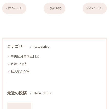
< 前のページ
一覧に戻る
次のページ >
カテゴリー
Categories
中央区月島矯正日記
政治、経済
私の読んだ本
最近の投稿
Recent Posts